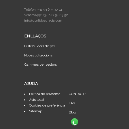
Telèfon: +34 93 635 90 74
WhatsApp: +34 627 54 09 52
info@curtidosgracia.com
ENLLAÇOS
Distribuïdors de pell
Noves col·leccions
Gammes per sectors
AJUDA
Política de privacitat
CONTACTE
Avís legal
FAQ
Cookies de preferència
Sitemap
Blog