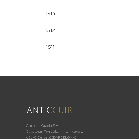
1514
1512
1511
Curtidos Gracia S.A
Calle Joan Torruella, 37-43, Nave 2
08758 Cervelló (BARCELONA)