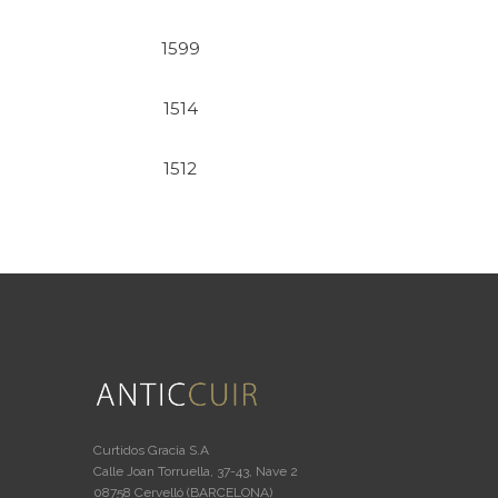
1599
1514
1512
Curtidos Gracia S.A
Calle Joan Torruella, 37-43, Nave 2
08758 Cervelló (BARCELONA)