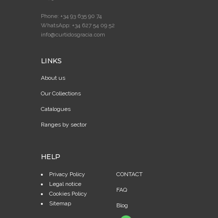
Phone: +34 93 635 90 74
WhatsApp: +34 627 54 09 52
info@curtidosgracia.com
LINKS
About us
Our Collections
Catalogues
Ranges by sector
HELP
Privacy Policy
CONTACT
Legal notice
FAQ
Cookies Policy
Sitemap
Blog