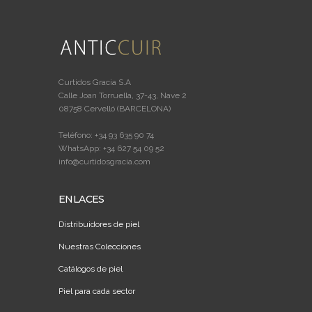
Curtidos Gracia S.A
Calle Joan Torruella, 37-43, Nave 2
08758 Cervelló (BARCELONA)
Teléfono: +34 93 635 90 74
WhatsApp: +34 627 54 09 52
info@curtidosgracia.com
ENLACES
Distribuidores de piel
Nuestras Colecciones
Catálogos de piel
Piel para cada sector