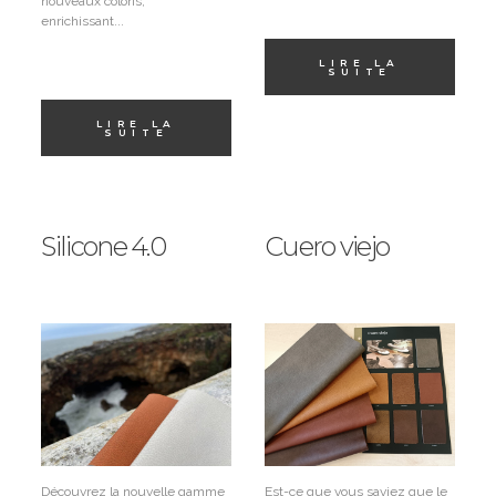
nouveaux coloris,
enrichissant...
LIRE LA
SUITE
LIRE LA
SUITE
Silicone 4.0
Cuero viejo
Découvrez la nouvelle gamme
Est-ce que vous saviez que le