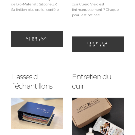
de Bio-Material : Silicone 4.0 !
cuir Cuero Viejo est
Sa finition bicolore lui confère...
fini manuellement ? Chaque
peau est patinée...
LIRE LA
SUITE
LIRE LA
SUITE
Liasses d
Entretien du
´échantillons
cuir