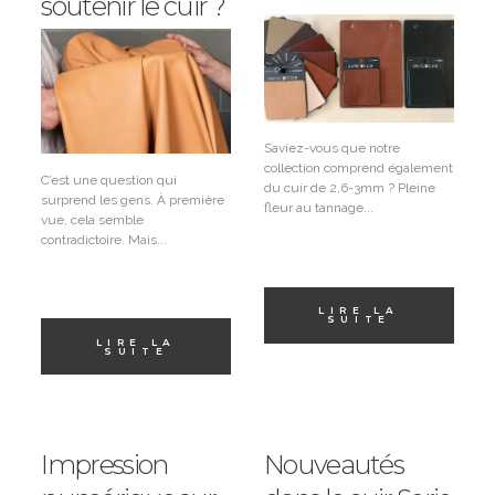
soutenir le cuir ?
Saviez-vous que notre
collection comprend également
C’est une question qui
du cuir de 2,6-3mm ? Pleine
surprend les gens. À première
fleur au tannage...
vue, cela semble
contradictoire. Mais...
LIRE LA
SUITE
LIRE LA
SUITE
Impression
Nouveautés