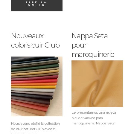
LIRE LA
SUITE
Nouveaux
Nappa Seta
coloris cuir Club
pour
maroquinerie
Le presentamos una nueva
piel de vacuno para
marroquinería: Nappa Seta.
Nous avons étoffé la collection
de cuir naturel Club avec 11