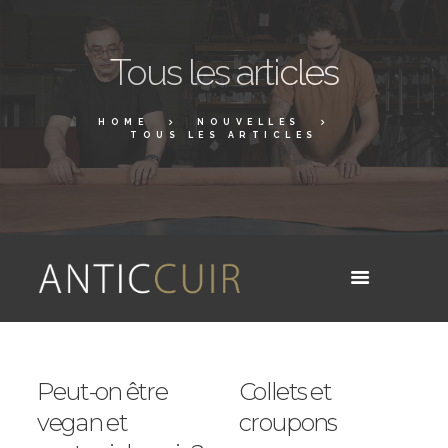
Tous les articles
HOME
NOUVELLES
TOUS LES ARTICLES
Peut-on être
Collets et
vegan et
croupons