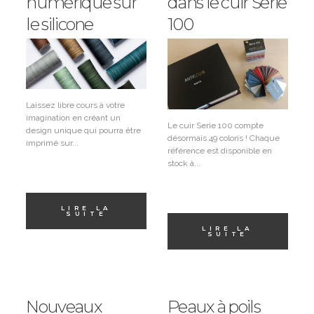
numérique sur
dans le cuir Serie
le silicone
100
Laissez libre cours à votre
imagination en créant un
Le cuir Serie 100 compte
design unique qui pourra être
désormais 49 coloris ! Chaque
imprimé sur...
référence est disponible en
stock à...
LIRE LA
SUITE
LIRE LA
SUITE
Nouveaux
Peaux à poils