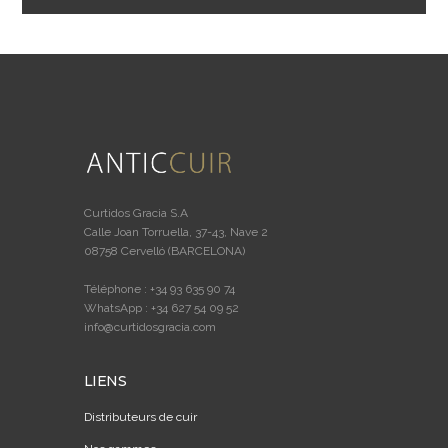
Curtidos Gracia S.A
Calle Joan Torruella, 37-43, Nave 2
08758 Cervelló (BARCELONA)
Téléphone : +34 93 635 90 74
WhatsApp : +34 627 54 09 52
info@curtidosgracia.com
LIENS
Distributeurs de cuir