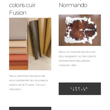
coloris cuir
Normando
Fusion
Dans un marché de plus en
plus exigeant, où les clients
recherchent des pièces
uniques, des...
Nous sommes heureux de
vous présenter les nouveaux
coloris de la Fusion. Ce cuir
LIRE LA
naturel a...
SUITE