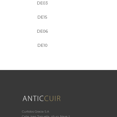
DE03
DE15
DE06
DE10
Curtidos Gracia S.A
Calle Joan Torruella, 37-43, Nave 2