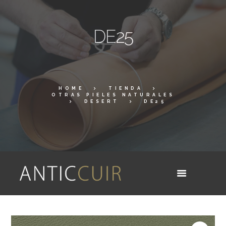
DE25
HOME
TIENDA
OTRAS PIELES NATURALES
DESERT
DE25