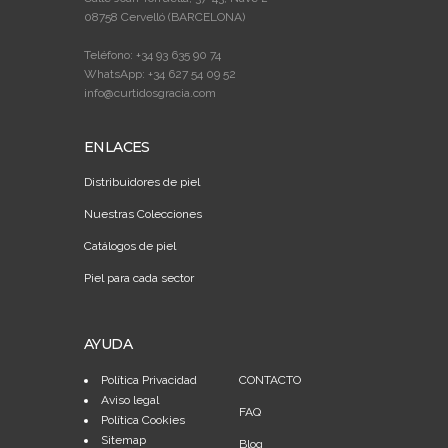
08758 Cervelló (BARCELONA)
Teléfono: +34 93 635 90 74
WhatsApp: +34 627 54 09 52
info@curtidosgracia.com
ENLACES
Distribuidores de piel
Nuestras Colecciones
Catálogos de piel
Piel para cada sector
AYUDA
Política Privacidad
CONTACTO
Aviso legal
FAQ
Política Cookies
Sitemap
Blog