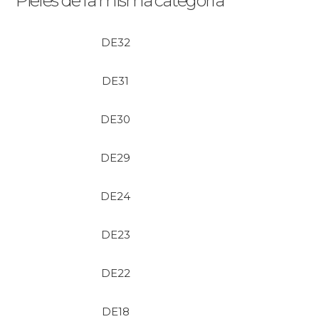
Pieles de la misma categoría
DE32
DE31
DE30
DE29
DE24
DE23
DE22
DE18