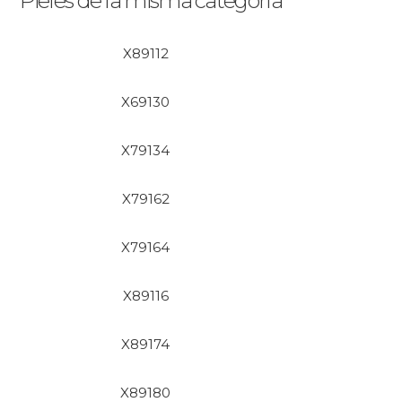
Pieles de la misma categoría
X89112
X69130
X79134
X79162
X79164
X89116
X89174
X89180