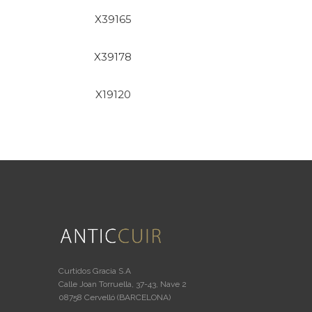
X39165
X39178
X19120
Curtidos Gracia S.A
Calle Joan Torruella, 37-43, Nave 2
08758 Cervelló (BARCELONA)