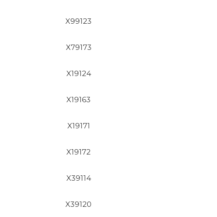
X99123
X79173
X19124
X19163
X19171
X19172
X39114
X39120