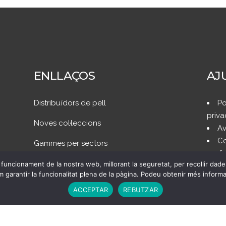
ENLLAÇOS
AJ
Distribuïdors de pell
Po
priva
Noves col·leccions
Av
Co
Gammes per sectors
prefe
funcionament de la nostra web, millorant la seguretat, per recollir da
Si
 garantir la funcionalitat plena de la pàgina. Podeu obtenir més inform
ACCEPTAR
REBUTZAR