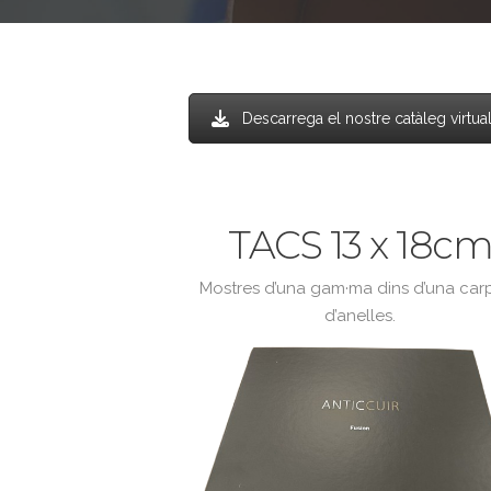
Descarrega el nostre catàleg virtua
TACS 13 x 18c
Mostres d’una gam·ma dins d’una car
d’anelles.