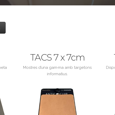
l
m
TACS 7 x 7cm
peta
Mostres d’una gam·ma amb targetons
Dispo
informatius.