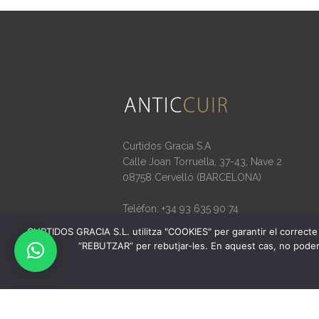
Curtidos Gracia S.A
Calle Joan Torruella, 37-43, Nave 2
08758 Cervelló (BARCELONA)
Telèfon: +34 93 635 90 74
WhatsApp: +34 627 54 09 52
CURTIDOS GRACIA S.L. utilitza "COOKIES" per garantir el correcte 
info@curtidosgracia.com
“REBUTZAR” per rebutjar-les. En aquest cas, no podem