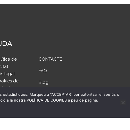
UDA
lítica de
CONTACTE
citat
FAQ
ís legal
okies de
Blog
rència
des estadístiques. Marqueu a "ACCEPTAR" per autoritzar el seu ús o
temap
ació a la nostra POLÍTICA DE COOKIES a peu de pàgina.