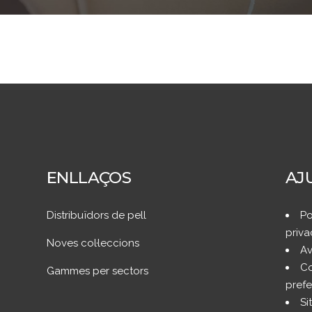
ENLLAÇOS
AJ
Distribuïdors de pell
Po
priva
Noves col·leccions
Av
Co
Gammes per sectors
prefe
Si