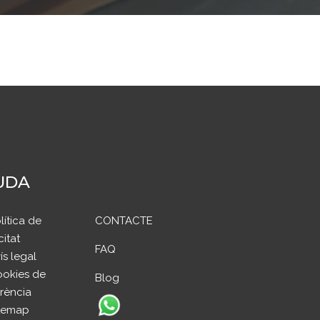
UDA
lítica de
CONTACTE
citat
FAQ
ís legal
okies de
Blog
rència
temap