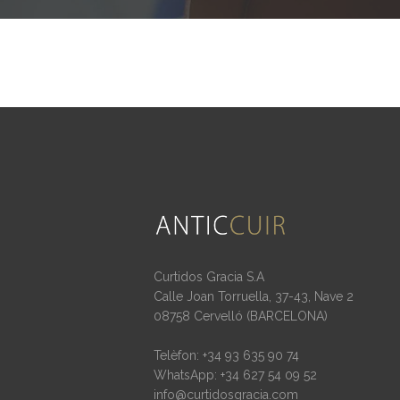
Curtidos Gracia S.A
Calle Joan Torruella, 37-43, Nave 2
08758 Cervelló (BARCELONA)
Telèfon: +34 93 635 90 74
WhatsApp: +34 627 54 09 52
info@curtidosgracia.com