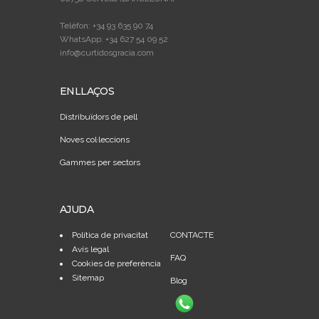
Telèfon: +34 93 635 90 74
WhatsApp: +34 627 54 09 52
info@curtidosgracia.com
ENLLAÇOS
Distribuïdors de pell
Noves col·leccions
Gammes per sectors
AJUDA
Política de privacitat
CONTACTE
Avís legal
FAQ
Cookies de preferència
Sitemap
Blog