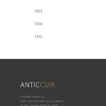
1303
1306
1310
Curtidos Gracia S.A
Calle Joan Torruella, 37-43, Nave 2
08758 Cervelló (BARCELONA)