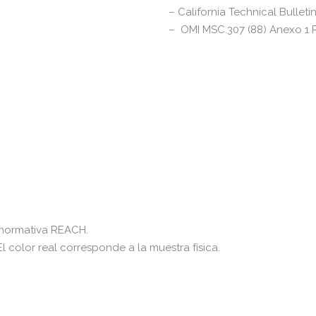
– California Technical Bulleti
– OMI MSC.307 (88) Anexo 1 P
 normativa REACH.
El color real corresponde a la muestra física.