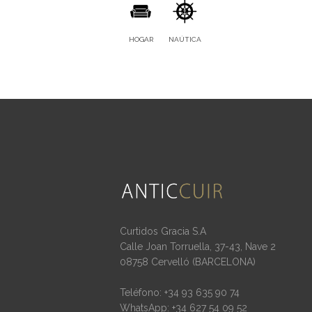
HOGAR
NAÚTICA
Curtidos Gracia S.A
Calle Joan Torruella, 37-43, Nave 2
08758 Cervelló (BARCELONA)
Teléfono: +34 93 635 90 74
WhatsApp: +34 627 54 09 52