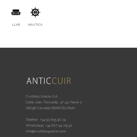
LLAR
NÀUTICA
Curtidos Gracia S.A
Calle Joan Torruella, 37-43, Nave 2
08758 Cervelló (BARCELONA)
Telèfon: +34 93 635 90 74
WhatsApp: +34 627 54 09 52
info@curtidosgracia.com