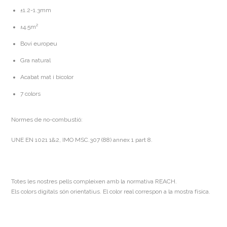
±1.2-1.3mm
±4.5m²
Boví europeu
Gra natural
Acabat mat i bicolor
7 colors
Normes de no-combustió:
UNE EN 1021 1&2, IMO MSC.307 (88) annex 1 part 8.
Totes les nostres pells compleixen amb la normativa REACH.
Els colors digitals són orientatius. El color real correspon a la mostra física.