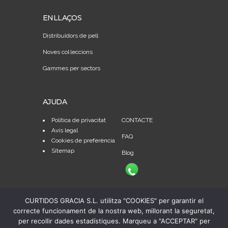
ENLLAÇOS
Distribuïdors de pell
Noves col·leccions
Gammes per sectors
AJUDA
Política de privacitat
CONTACTE
Avís legal
FAQ
Cookies de preferència
Sitemap
Blog
CURTIDOS GRACIA S.L. utilitza "COOKIES" per garantir el
correcte funcionament de la nostra web, millorant la seguretat,
per recollir dades estadístiques. Marqueu a "ACCEPTAR" per