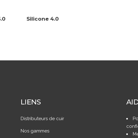
3.0
Silicone 4.0
LIENS
AI
Distributeurs de cuir
Po
confi
Nos gammes
Me