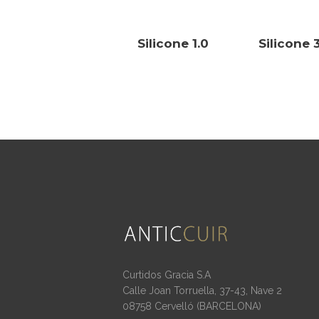
Silicone 1.0
Silicone 
Curtidos Gracia S.A
Calle Joan Torruella, 37-43, Nave 2
08758 Cervelló (BARCELONA)