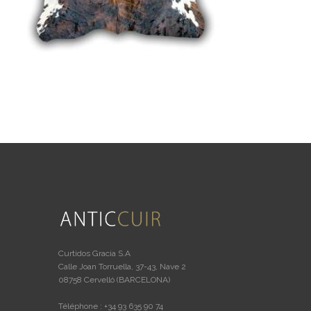
Curtidos Gracia S.A
Calle Joan Torruella, 37-43, Nave 2
08758 Cervelló (BARCELONA)
Téléphone : +34 93 635 90 74