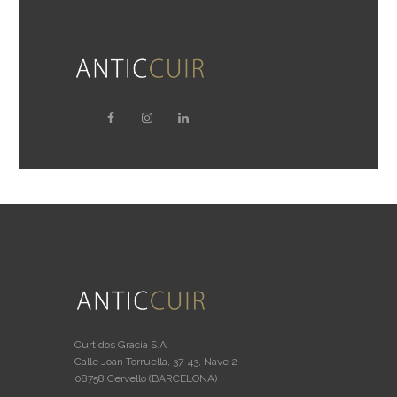
Curtidos Gracia S.A
Calle Joan Torruella, 37-43, Nave 2
08758 Cervelló (BARCELONA)