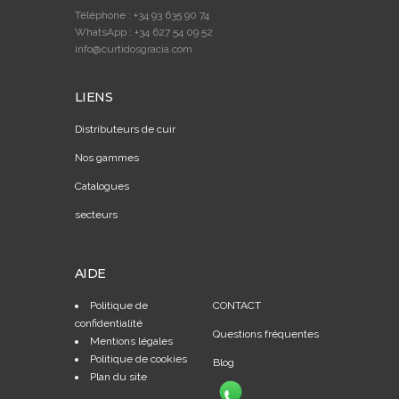
Téléphone : +34 93 635 90 74
WhatsApp : +34 627 54 09 52
info@curtidosgracia.com
LIENS
Distributeurs de cuir
Nos gammes
Catalogues
secteurs
AIDE
Politique de
CONTACT
confidentialité
Questions fréquentes
Mentions légales
Politique de cookies
Blog
Plan du site