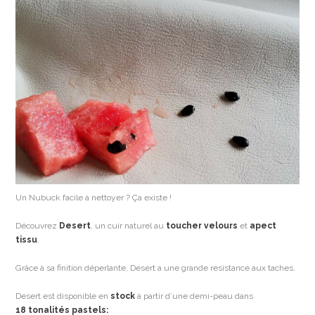
Un Nubuck facile à nettoyer ? Ça existe !
Découvrez
Desert
, un cuir naturel au
toucher velours
et
apect
tissu
.
Grâce à sa finition déperlante, Desert a une grande resistance aux taches.
Desert est disponible en
stock
à partir d´une demi-peau
dans
18
tonalités pastels: