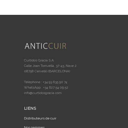
Curtidos Gracia S.A
Calle Joan Torruella, 37-43, Nave 2
08758 Cervelló (BARCELONA)
Téléphone : +34 93 635 90 74
WhatsApp : +34 627 54 09 52
info@curtidosgracia.com
LIENS
Distributeurs de cuir
Nos gammes