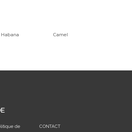
Habana
Camel
DE
litique de
CONTACT