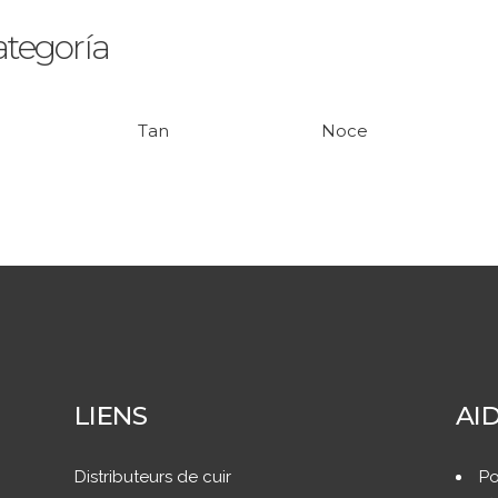
ategoría
Tan
Noce
LIENS
AI
Distributeurs de cuir
Po