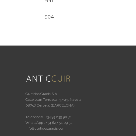
941
904
Curtidos Gracia S.A
Calle Joan Torruella, 37-43, Nave 2
08758 Cervelló (BARCELONA)
Téléphone : +34 93 635 90 74
WhatsApp : +34 627 54 09 52
info@curtidosgracia.com