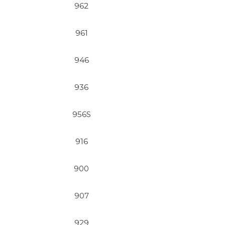
962
961
946
936
956S
916
900
907
929