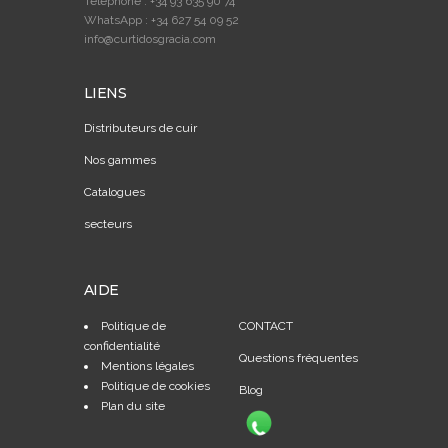
Téléphone : +34 93 635 90 74
WhatsApp : +34 627 54 09 52
info@curtidosgracia.com
LIENS
Distributeurs de cuir
Nos gammes
Catalogues
secteurs
AIDE
Politique de
CONTACT
confidentialité
Questions fréquentes
Mentions légales
Politique de cookies
Blog
Plan du site