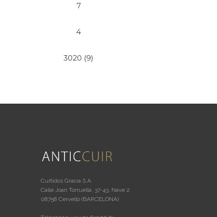
7
4
3020 (9)
Curtidos Gracia S.A
Calle Joan Torruella, 37-43, Nave 2
08758 Cervelló (BARCELONA)