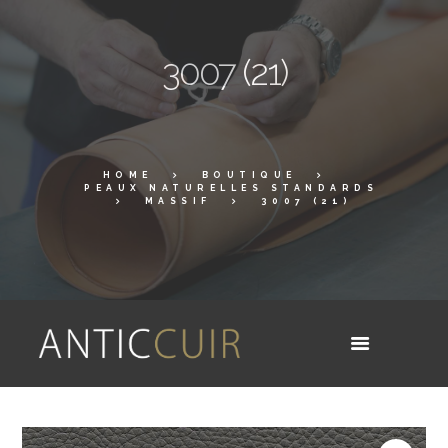
3007 (21)
HOME
BOUTIQUE
PEAUX NATURELLES STANDARDS
MASSIF
3007 (21)