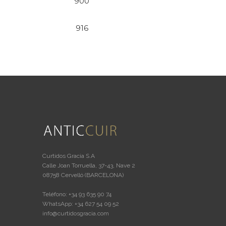
900
916
Curtidos Gracia S.A
Calle Joan Torruella, 37-43, Nave 2
08758 Cervelló (BARCELONA)
Teléfono: +34 93 635 90 74
WhatsApp: +34 627 54 09 52
info@curtidosgracia.com