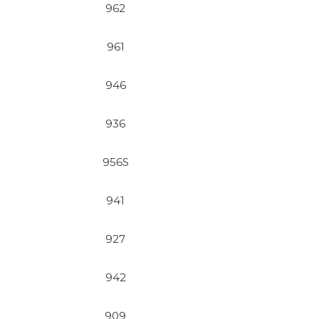
962
961
946
936
956S
941
927
942
909