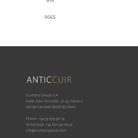
914
956S
Curtidos Gracia S.A
Calle Joan Torruella, 37-43, Nave 2
08758 Cervelló (BARCELONA)
Phone: +34 93 635 90 74
WhatsApp: +34 627 54 09 52
info@curtidosgracia.com