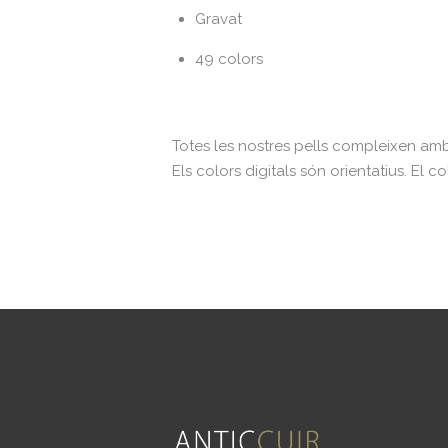
Gravat
49 colors
Totes les nostres pells compleixen am
Els colors digitals són orientatius. El c