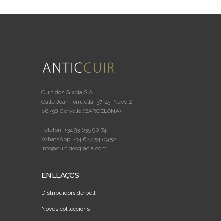
Curtidos Gracia S.A
Calle Joan Torruella, 37-43, Nave 2
08758 Cervelló (BARCELONA)
Telèfon: +34 93 635 90 74
WhatsApp: +34 627 54 09 52
info@curtidosgracia.com
ENLLAÇOS
Distribuïdors de pell
Noves col·leccions