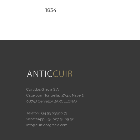
1834
Curtidos Gracia S.A
Calle Joan Torruella, 37-43, Nave 2
08758 Cervelló (BARCELONA)
Telèfon: +34 93 635 90 74
WhatsApp: +34 627 54 09 52
info@curtidosgracia.com