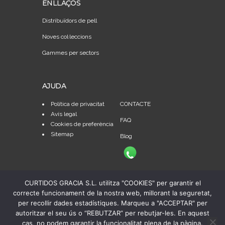
ENLLAÇOS
Distribuïdors de pell
Noves col·leccions
Gammes per sectors
AJUDA
Política de privacitat
CONTACTE
Avís legal
FAQ
Cookies de preferència
Sitemap
Blog
CURTIDOS GRACIA S.L. utilitza "COOKIES" per garantir el
correcte funcionament de la nostra web, millorant la seguretat,
per recollir dades estadístiques. Marqueu a "ACCEPTAR" per
autoritzar el seu ús o “REBUTZAR” per rebutjar-les. En aquest
cas, no podem garantir la funcionalitat plena de la pàgina.