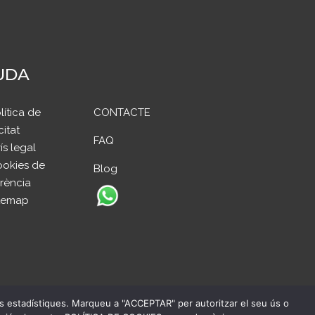
UDA
lítica de
CONTACTE
citat
FAQ
ís legal
okies de
Blog
rència
temap
des estadístiques. Marqueu a "ACCEPTAR" per autoritzar el seu ús o