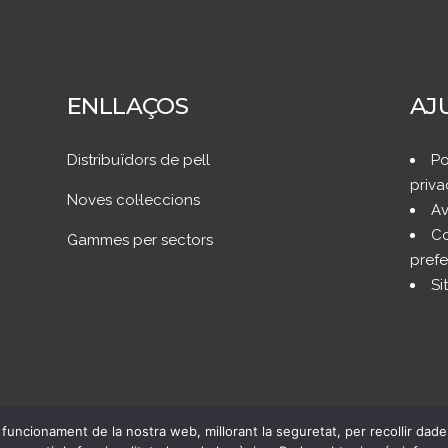
ENLLAÇOS
AJ
Distribuïdors de pell
Po
priva
Noves col·leccions
Av
Co
Gammes per sectors
prefe
Si
funcionament de la nostra web, millorant la seguretat, per recollir da