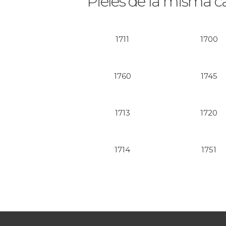
Pieles de la misma c
1711
1700
1760
1745
1713
1720
1714
1751