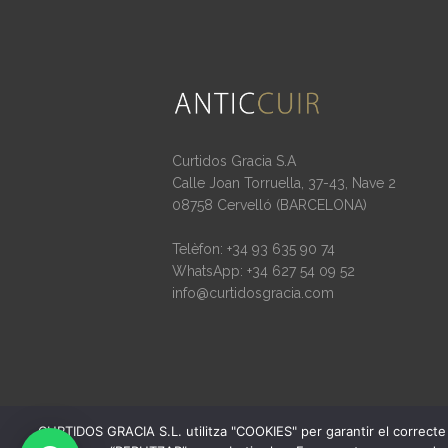
Curtidos Gracia S.A
Calle Joan Torruella, 37-43, Nave 2
08758 Cervelló (BARCELONA)
Telèfon: +34 93 635 90 74
WhatsApp: +34 627 54 09 52
info@curtidosgracia.com
CURTIDOS GRACIA S.L. utilitza "COOKIES" per garantir el correcte 