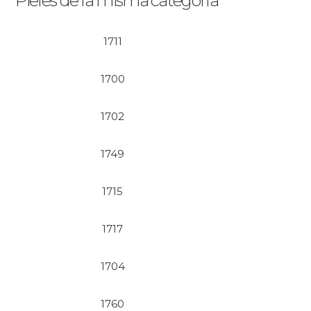
Pieles de la misma categoría
1711
1700
1702
1749
1715
1717
1704
1760