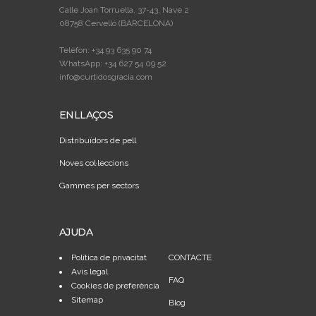
Calle Joan Torruella, 37-43, Nave 2
08758 Cervelló (BARCELONA)
Telèfon: +34 93 635 90 74
WhatsApp: +34 627 54 09 52
info@curtidosgracia.com
ENLLAÇOS
Distribuïdors de pell
Noves col·leccions
Gammes per sectors
AJUDA
Política de privacitat
CONTACTE
Avís legal
FAQ
Cookies de preferència
Sitemap
Blog