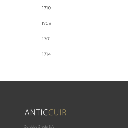
1710
1708
1701
1714
Curtidos Gracia S.A