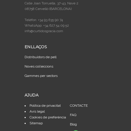
Calle Joan Torruella, 37-43, Nave 2
08758 Cervelló (BARCELONA)
Telèfon: +34 93 635 90 74
WhatsApp: +34 627 54 09 52
info@curtidosgracia.com
ENLLAÇOS
Distribuïdors de pell
Noves col·leccions
Gammes per sectors
AJUDA
Política de privacitat
CONTACTE
Avís legal
FAQ
Cookies de preferència
Sitemap
Blog