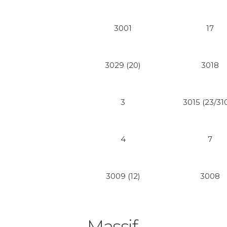
3001
17
3029 (20)
3018
3
3015 (23/31
4
7
3009 (12)
3008
Massif