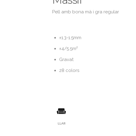
Pell amb bona mà i gra regular
±1.3-1.5mm
±4/5.5m²
Gravat
28 colors
LLAR