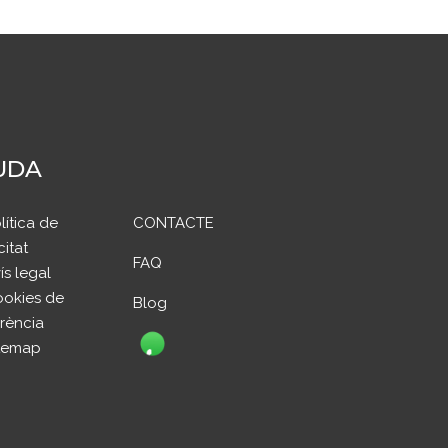
UDA
lítica de
CONTACTE
citat
FAQ
ís legal
okies de
Blog
rència
temap