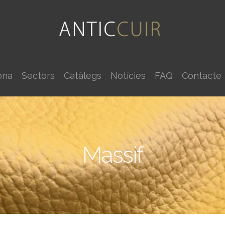
ona
Sectors
Catàlegs
Notícies
FAQ
Contacte
Massif