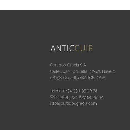
Curtidos Gracia S.A
Calle Joan Torruella, 37-43, Nave 2
08758 Cervelló (BARCELONA)
Telèfon: +34 93 635 90 74
WhatsApp: +34 627 54 09 52
info@curtidosgracia.com