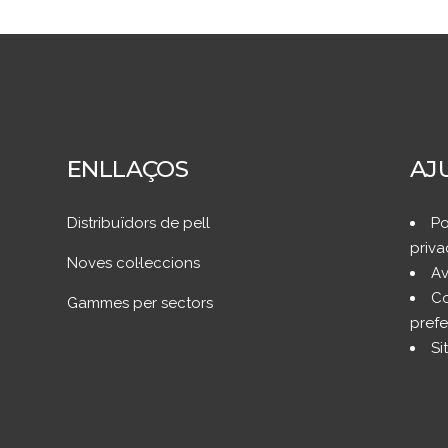
ENLLAÇOS
AJ
Distribuïdors de pell
Po
priva
Noves col·leccions
Av
Co
Gammes per sectors
prefe
Si