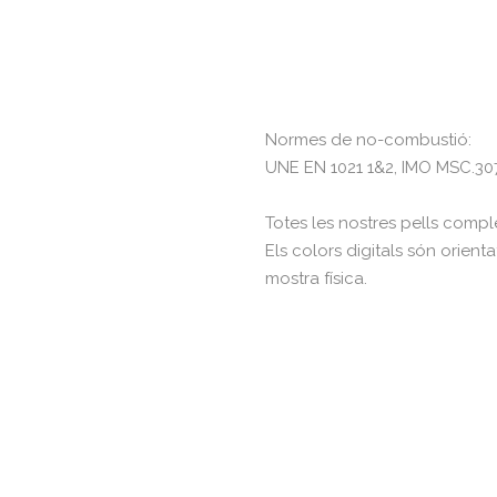
Normes de no-combustió:
UNE EN 1021 1&2, IMO MSC.307 
Totes les nostres pells comp
Els colors digitals són orienta
mostra física.