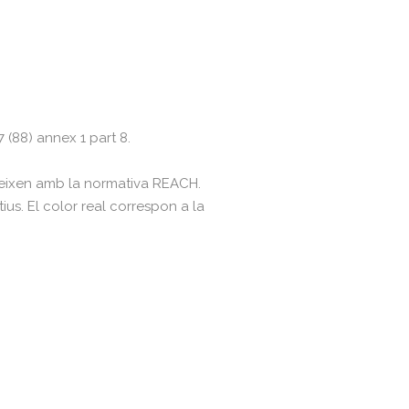
(88) annex 1 part 8.
leixen amb la normativa REACH.
tius. El color real correspon a la