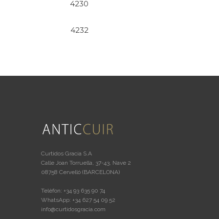
4230
4232
Curtidos Gracia S.A
Calle Joan Torruella, 37-43, Nave 2
08758 Cervelló (BARCELONA)
Telèfon: +34 93 635 90 74
WhatsApp: +34 627 54 09 52
info@curtidosgracia.com