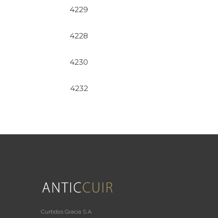
4229
4228
4230
4232
Curtidos Gracia S.A