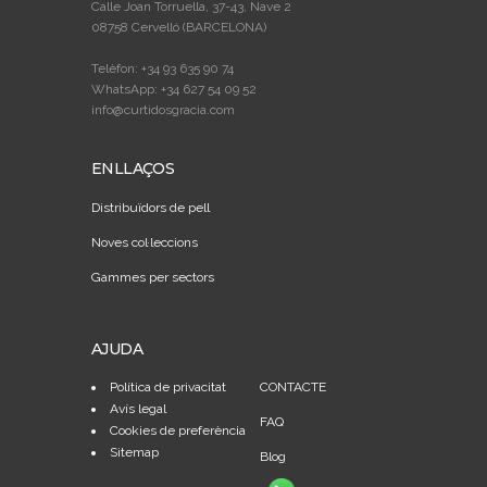
Calle Joan Torruella, 37-43, Nave 2
08758 Cervelló (BARCELONA)
Telèfon: +34 93 635 90 74
WhatsApp: +34 627 54 09 52
info@curtidosgracia.com
ENLLAÇOS
Distribuïdors de pell
Noves col·leccions
Gammes per sectors
AJUDA
Política de privacitat
CONTACTE
Avís legal
FAQ
Cookies de preferència
Sitemap
Blog