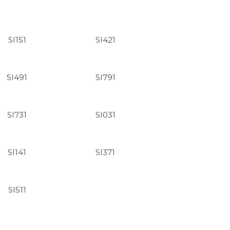
SI151
SI421
SI491
SI791
SI731
SI031
SI141
SI371
SI511