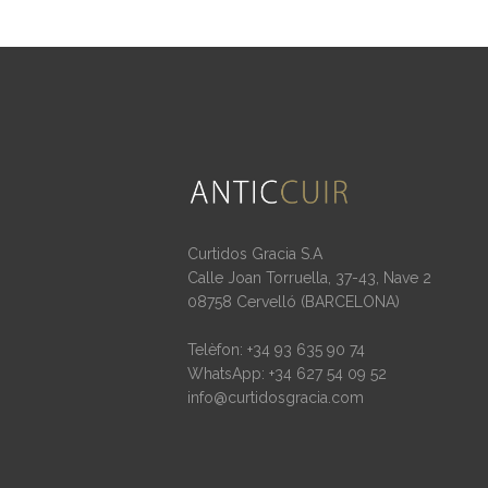
Curtidos Gracia S.A
Calle Joan Torruella, 37-43, Nave 2
08758 Cervelló (BARCELONA)
Telèfon: +34 93 635 90 74
WhatsApp: +34 627 54 09 52
info@curtidosgracia.com