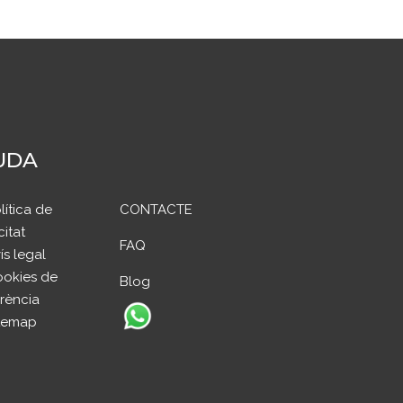
UDA
lítica de
CONTACTE
citat
FAQ
ís legal
okies de
Blog
rència
temap