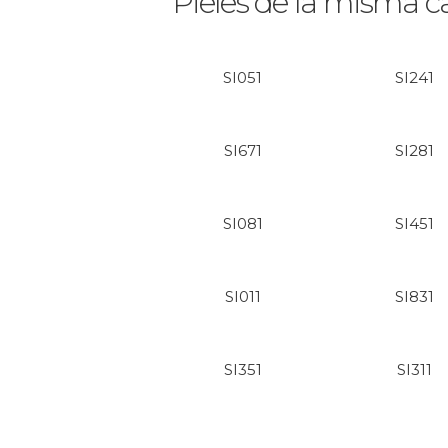
Pieles de la misma c
SI051
SI241
SI671
SI281
SI081
SI451
SI011
SI831
SI351
SI311