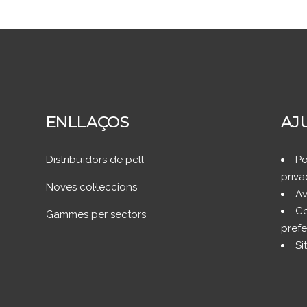
ENLLAÇOS
AJ
Distribuïdors de pell
Po
priva
Noves col·leccions
Av
Co
Gammes per sectors
prefe
Si