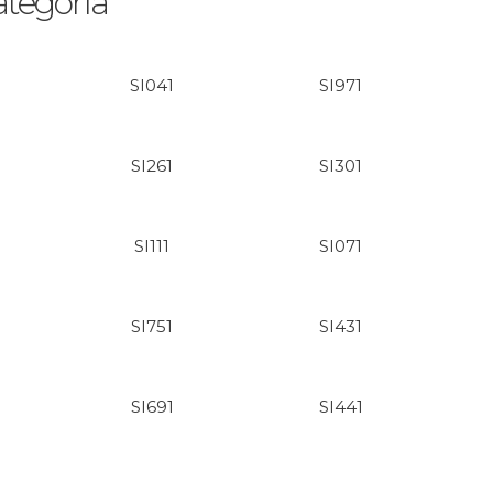
ategoría
SI041
SI971
SI261
SI301
SI111
SI071
SI751
SI431
SI691
SI441