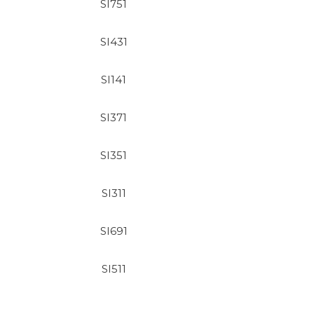
SI751
SI431
SI141
SI371
SI351
SI311
SI691
SI511