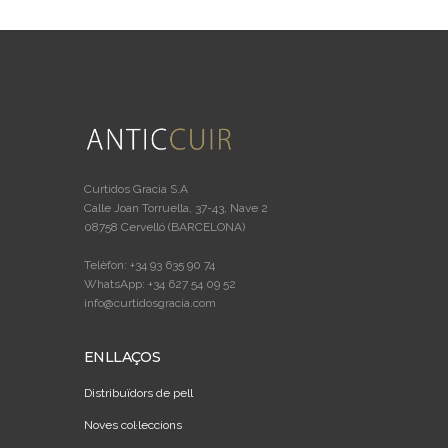
Curtidos Gracia S.A
Calle Joan Torruella, 37-43, Nave 2
08758 Cervelló (BARCELONA)
Telèfon: +34 93 635 90 74
WhatsApp: +34 627 54 09 52
info@curtidosgracia.com
ENLLAÇOS
Distribuïdors de pell
Noves col·leccions