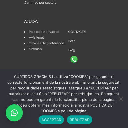
Gammes per sectors
AJUDA
Política de privacitat
CONTACTE
Avís legal
FAQ
Cookies de preferència
Sitemap
Blog
CURTIDOS GRACIA S.L. utilitza "COOKIES" per garantir el
correcte funcionament de la nostra web, millorant la seguretat,
per recollir dades estadístiques. Marqueu a "ACCEPTAR" per
autoritzar el seu ús o “REBUTZAR” per rebutjar-les. En aquest
cas, no podem garantir la funcionalitat plena de la pàgina.
Podeu obtenir més informació a la nostra POLÍTICA DE
COOKIES a peu de pàgina.
© Copyright 2024 Curtidos Gracia, S.A. | Todos los
ACCEPTAR
REBUTZAR
derechos reservados | Diseño web:
Publiedit