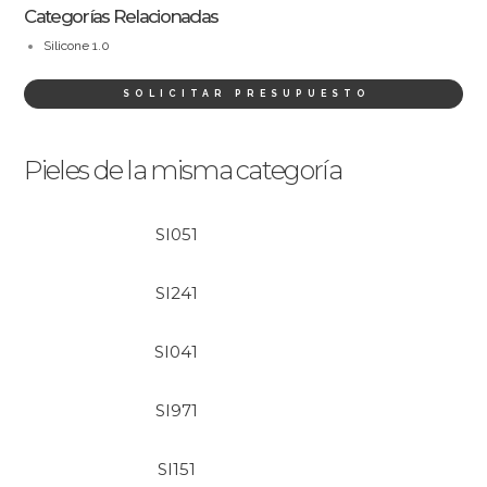
Categorías Relacionadas
Silicone 1.0
SOLICITAR PRESUPUESTO
Pieles de la misma categoría
SI051
SI241
SI041
SI971
SI151