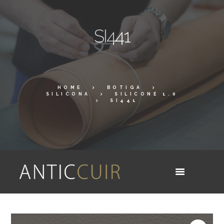
SI441
HOME
BOTIGA
SILICONA
SILICONE 1.0
SI441