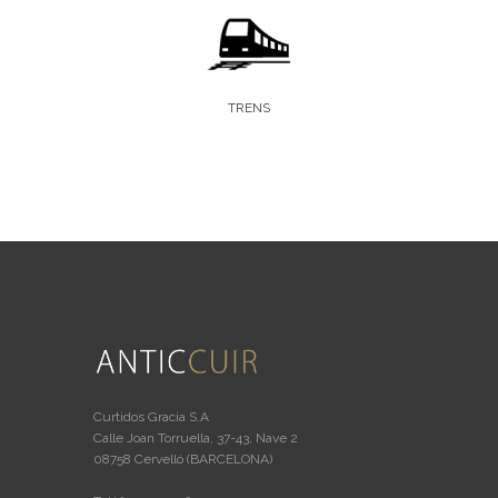
TRENS
Curtidos Gracia S.A
Calle Joan Torruella, 37-43, Nave 2
08758 Cervelló (BARCELONA)