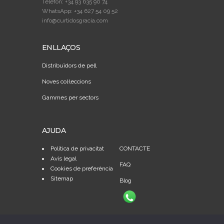
Telèfon: +34 93 635 90 74
WhatsApp: +34 627 54 09 52
info@curtidosgracia.com
ENLLAÇOS
Distribuïdors de pell
Noves col·leccions
Gammes per sectors
AJUDA
Política de privacitat
CONTACTE
Avís legal
FAQ
Cookies de preferència
Sitemap
Blog