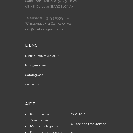
Calle Joan Torruella, 37-43, Nave 2
08758 Cervelló (BARCELONA)
Téléphone : +34 93 635 90 74
WhatsApp : +34 627 54 09 52
info@curtidosgracia.com
LIENS
Distributeurs de cuir
Nos gammes
Catalogues
secteurs
AIDE
Politique de
CONTACT
confidentialité
Questions fréquentes
Mentions légales
Politique de cookies