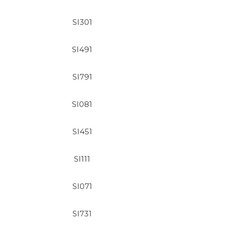
SI301
SI491
SI791
SI081
SI451
SI111
SI071
SI731