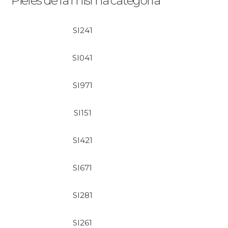
Pieles de la misma categoría
SI241
SI041
SI971
SI151
SI421
SI671
SI281
SI261