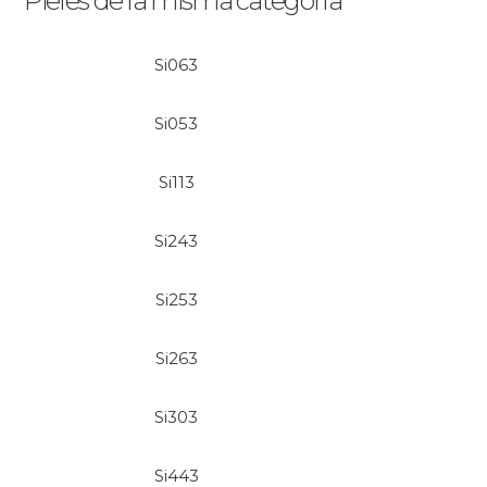
Pieles de la misma categoría
Si063
Si053
Si113
Si243
Si253
Si263
Si303
Si443