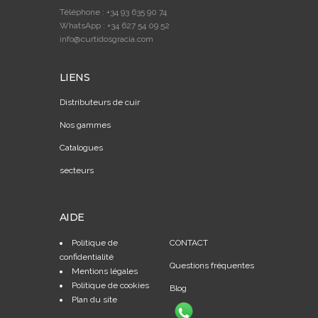
Téléphone : +34 93 635 90 74
WhatsApp : +34 627 54 09 52
info@curtidosgracia.com
LIENS
Distributeurs de cuir
Nos gammes
Catalogues
secteurs
AIDE
Politique de
CONTACT
confidentialité
Questions fréquentes
Mentions légales
Politique de cookies
Blog
Plan du site