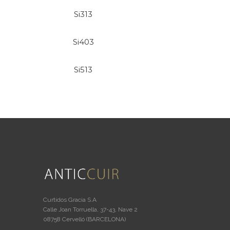
Si313
Si403
Si513
Curtidos Gracia S.A
Calle Joan Torruella, 37-43, Nave 2
08758 Cervelló (BARCELONA)