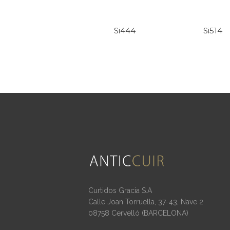
Si444
Si514
Curtidos Gracia S.A
Calle Joan Torruella, 37-43, Nave 2
08758 Cervelló (BARCELONA)