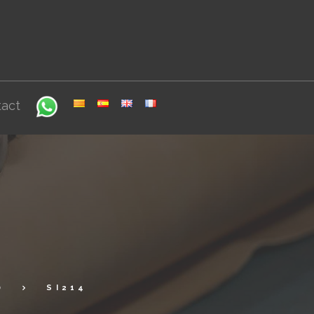
act
0
SI214