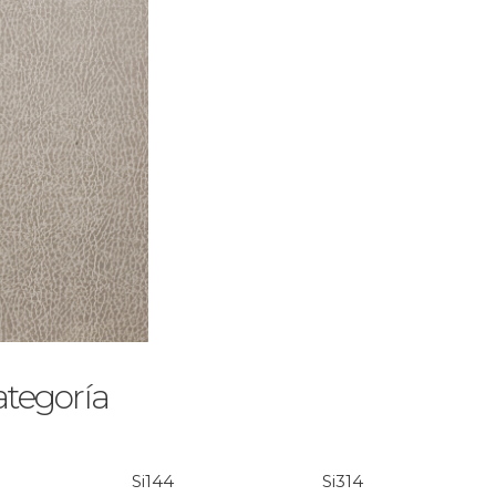
ategoría
Si144
Si314