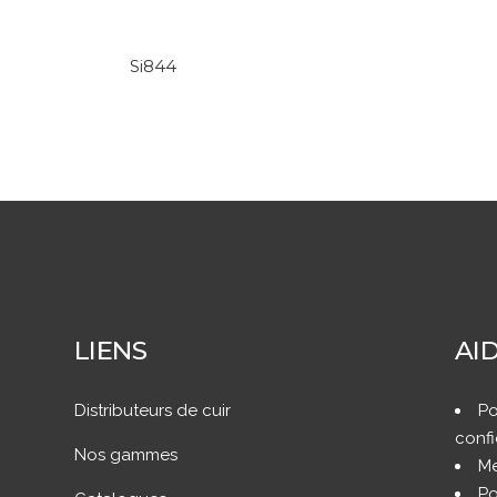
Si844
LIENS
AI
Distributeurs de cuir
Po
confi
Nos gammes
Me
Po