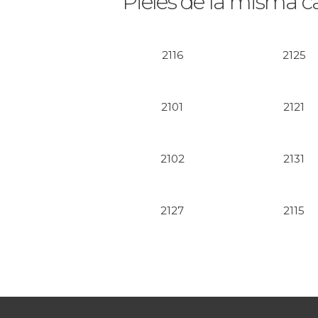
Pieles de la misma c
2116
2125
2101
2121
2102
2131
2127
2115