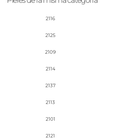
Pieles de la misma categoría
2116
2125
2109
2114
2137
2113
2101
2121