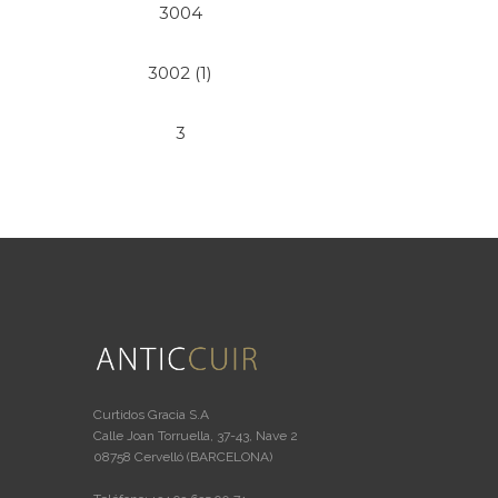
3004
3002 (1)
3
Curtidos Gracia S.A
Calle Joan Torruella, 37-43, Nave 2
08758 Cervelló (BARCELONA)