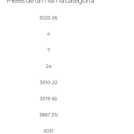
Pieles de la misma categoría
3020 (9)
4
7
24
3010-22
3019 (6)
3867 (11)
3031