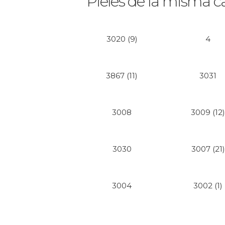
Pieles de la misma c
3020 (9)
4
3867 (11)
3031
3008
3009 (12
3030
3007 (21)
3004
3002 (1)