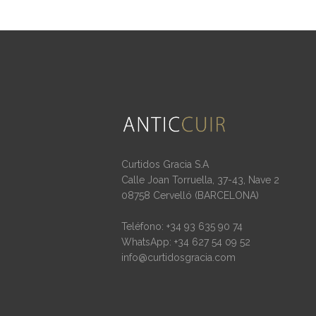
Curtidos Gracia S.A
Calle Joan Torruella, 37-43, Nave 2
08758 Cervelló (BARCELONA)
Teléfono: +34 93 635 90 74
WhatsApp: +34 627 54 09 52
info@curtidosgracia.com