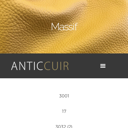
Massif
3001
17
3032 (2)