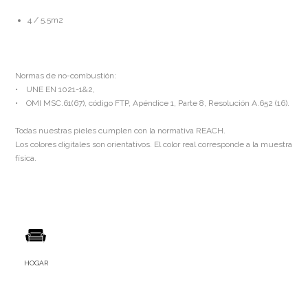
4 / 5.5m2
Normas de no-combustión:
• UNE EN 1021-1&2,
• OMI MSC.61(67), código FTP, Apéndice 1, Parte 8, Resolución A.652 (16).
Todas nuestras pieles cumplen con la normativa REACH.
Los colores digitales son orientativos. El color real corresponde a la muestra
física.
HOGAR