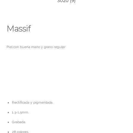
3020 (9)
Massif
Piel con buena mano y grano regular
Rectificada y pigmentada.
1,3-1,5mm.
Grabada.
28 colores.