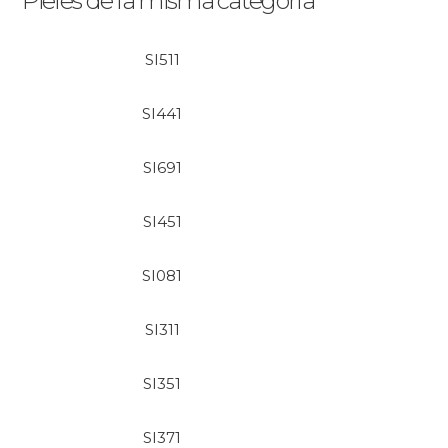
Pieles de la misma categoría
SI511
SI441
SI691
SI451
SI081
SI311
SI351
SI371