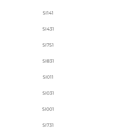
SI141
SI431
SI751
SI831
SI011
SI031
SI001
SI731