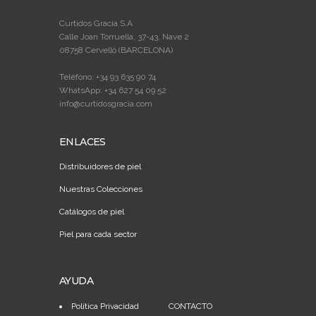
Curtidos Gracia S.A
Calle Joan Torruella, 37-43, Nave 2
08758 Cervelló (BARCELONA)
Teléfono: +34 93 635 90 74
WhatsApp: +34 627 54 09 52
info@curtidosgracia.com
ENLACES
Distribuidores de piel
Nuestras Colecciones
Catálogos de piel
Piel para cada sector
AYUDA
Política Privacidad
CONTACTO