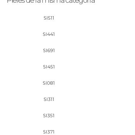
Pieles de la misma categoría
SI511
SI441
SI691
SI451
SI081
SI311
SI351
SI371