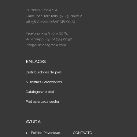
Curtidos Gracia S.A
Calle Joan Torruella, 37-43, Nave 2
08758 Cervelló (BARCELONA)
Teléfono: +34 93 635 90 74
WhatsApp: +34 627 54 09 52
info@curtidosgracia.com
ENLACES
Distribuidores de piel
Nuestras Colecciones
Catálogos de piel
Piel para cada sector
AYUDA
Política Privacidad
CONTACTO