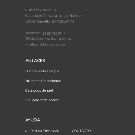
Curtidos Gracia S.A
Calle Joan Torruella, 37-43, Nave 2
08758 Cervelló (BARCELONA)
Teléfono: +34 93 635 90 74
WhatsApp: +34 627 54 09 52
info@curtidosgracia.com
ENLACES
Distribuidores de piel
Nuestras Colecciones
Catálogos de piel
Piel para cada sector
AYUDA
Política Privacidad
CONTACTO