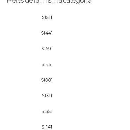
Pieles de la misma categoría
SI511
SI441
SI691
SI451
SI081
SI311
SI351
SI141