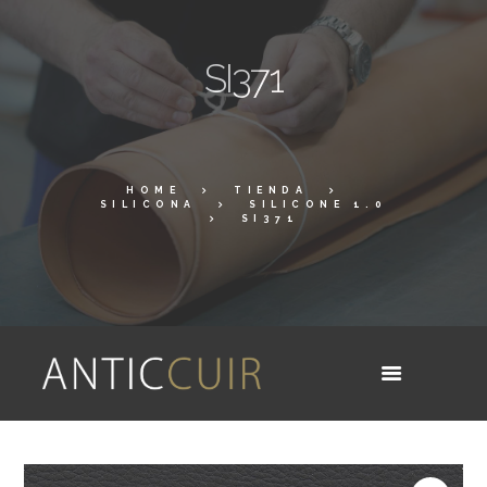
SI371
HOME
TIENDA
SILICONA
SILICONE 1.0
SI371