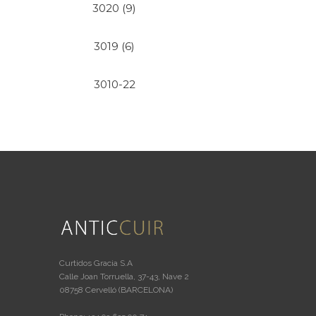
3020 (9)
3019 (6)
3010-22
Curtidos Gracia S.A
Calle Joan Torruella, 37-43, Nave 2
08758 Cervelló (BARCELONA)