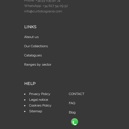
Phone: +34 93 635 90 74
WhatsApp: +34 627 54 09 52
info@curtidosgracia.com
LINKS
About us
Our Collections
Catalogues
Ranges by sector
HELP
Privacy Policy
CONTACT
Legal notice
FAQ
Cookies Policy
Sitemap
Blog