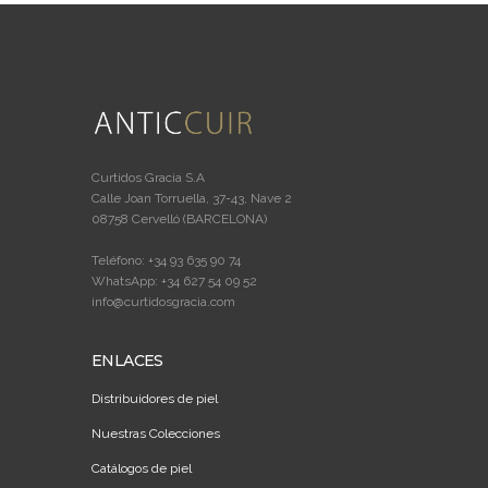
Curtidos Gracia S.A
Calle Joan Torruella, 37-43, Nave 2
08758 Cervelló (BARCELONA)
Teléfono: +34 93 635 90 74
WhatsApp: +34 627 54 09 52
info@curtidosgracia.com
ENLACES
Distribuidores de piel
Nuestras Colecciones
Catálogos de piel