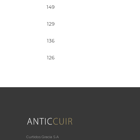
149
129
136
126
Curtidos Gracia S.A