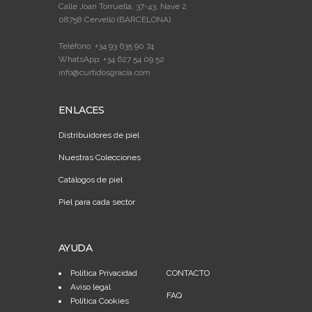
Calle Joan Torruella, 37-43, Nave 2
08758 Cervelló (BARCELONA)
Teléfono: +34 93 635 90 74
WhatsApp: +34 627 54 09 52
info@curtidosgracia.com
ENLACES
Distribuidores de piel
Nuestras Colecciones
Catálogos de piel
Piel para cada sector
AYUDA
Política Privacidad
CONTACTO
Aviso legal
FAQ
Política Cookies