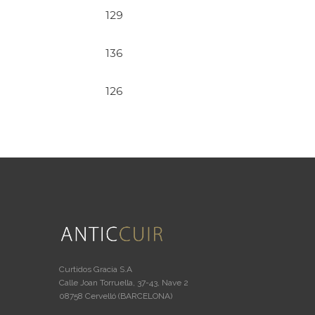
129
136
126
Curtidos Gracia S.A
Calle Joan Torruella, 37-43, Nave 2
08758 Cervelló (BARCELONA)