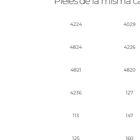
Pieles de la misma c
4224
4029
4824
4226
4821
4820
4236
127
113
147
125
160