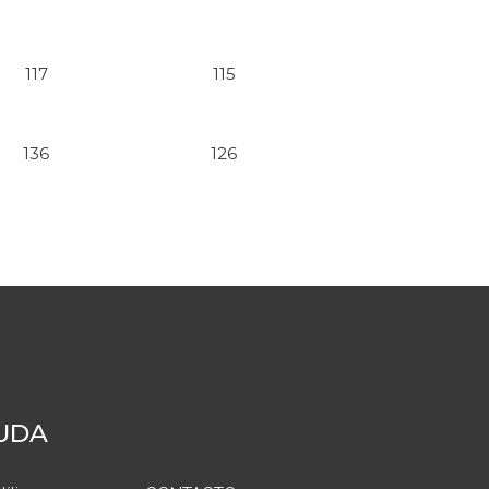
117
115
136
126
UDA