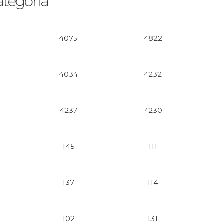
ategoría
4075
4822
4034
4232
4237
4230
145
111
137
114
102
131