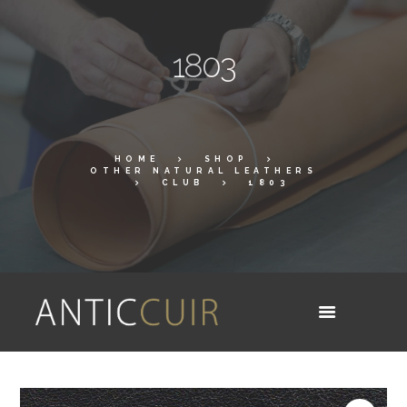
1803
HOME
SHOP
OTHER NATURAL LEATHERS
CLUB
1803