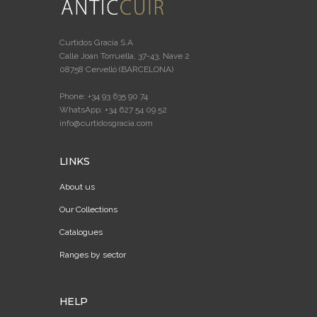
Curtidos Gracia S.A
Calle Joan Torruella, 37-43, Nave 2
08758 Cervelló (BARCELONA)
Phone: +34 93 635 90 74
WhatsApp: +34 627 54 09 52
info@curtidosgracia.com
LINKS
About us
Our Collections
Catalogues
Ranges by sector
HELP